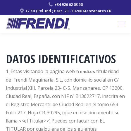
+34 926 62 03 50
C/ XII (Pol. Ind.) Parc. 23 - 13200 Manzanares CR
DATOS IDENTIFICATIVOS
1. Estás visitando la página web
titularidad
frendi.es
de Frendi Maquinaria, S.L, con domicilio social en C/
Industrial XIII, Parcela 23- C-5, Manzanares, CP 13200,
Ciudad Real, España, con NIF nº B13622717, inscrita en
el Registro Mercantil de Ciudad Real en el tomo 653
Folio 217, Hoja CR-30295, (que en ese documento se
llama <<el Titular>>).Puedes contactar con EL
TITULAR por cualquiera de los siguientes