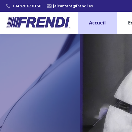
+34 926 62 03 50
jalcantara@frendi.es
Accueil
E