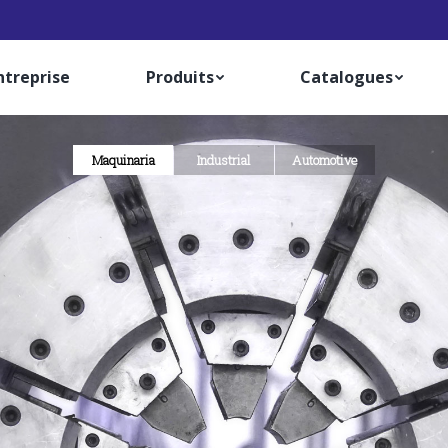
ntreprise
Produits
Catalogues
Maquinaria
Industrial
Automotive