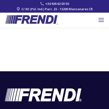
+34 926 62 03 50
C/ XII (Pol. Ind.) Parc. 23 - 13200 Manzanares CR