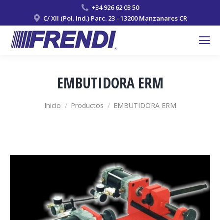
+34 926 62 03 50
C/ XII (Pol. Ind.) Parc. 23 - 13200 Manzanares CR
EMBUTIDORA ERM
Estás aquí:
Inicio
Productos
EMBUTIDORA ERM