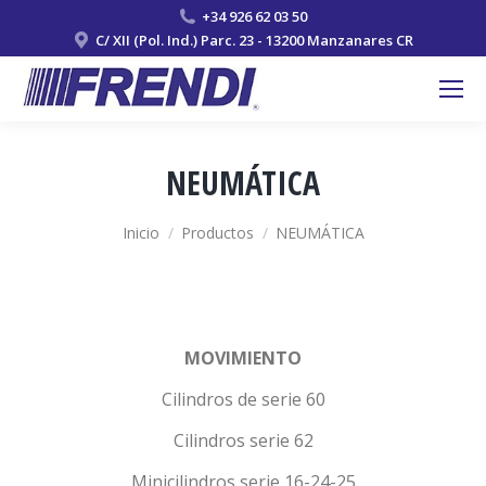
+34 926 62 03 50
C/ XII (Pol. Ind.) Parc. 23 - 13200 Manzanares CR
NEUMÁTICA
Estás aquí:
Inicio
Productos
NEUMÁTICA
MOVIMIENTO
Cilindros de serie 60
Cilindros serie 62
Minicilindros serie 16-24-25