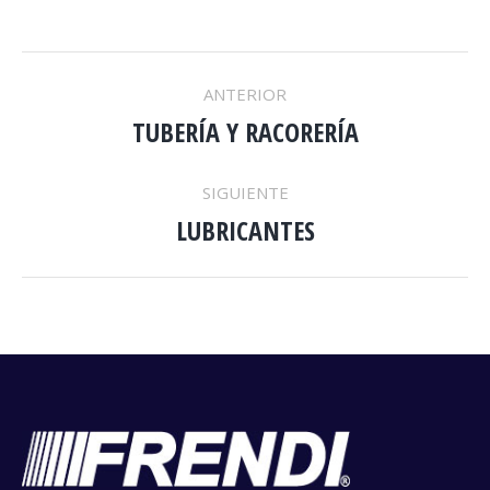
NAVEGACIÓN
ANTERIOR
TUBERÍA Y RACORERÍA
ENTRE
Proyecto
anterior
PROYECTOS
SIGUIENTE
LUBRICANTES
Proyecto
siguiente