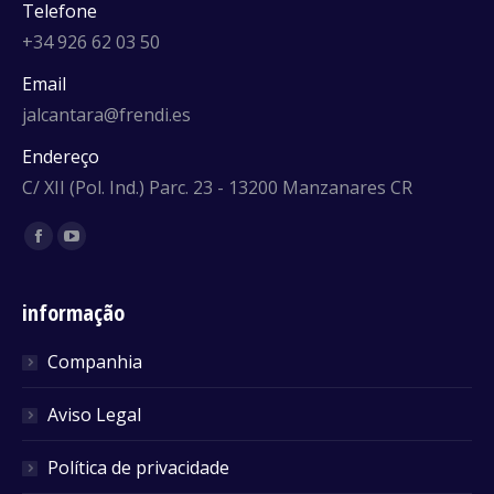
Telefone
+34 926 62 03 50
Email
jalcantara@frendi.es
Endereço
C/ XII (Pol. Ind.) Parc. 23 - 13200 Manzanares CR
Find us on:
Facebook
YouTube
informação
Companhia
Aviso Legal
Política de privacidade